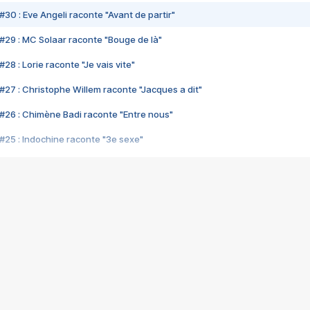
#30 : Eve Angeli raconte "Avant de partir"
#29 : MC Solaar raconte "Bouge de là"
28 : Lorie raconte "Je vais vite"
#27 : Christophe Willem raconte "Jacques a dit"
#26 : Chimène Badi raconte "Entre nous"
#25 : Indochine raconte "3e sexe"
#24 : Zaho raconte "C'est chelou"
#23 : Patrick Bruel raconte "Au café des délices"
#22 : Kyo raconte "Le chemin"
#21 : Nolwenn Leroy raconte "Cassé"
#20 : Patrick Hernandez raconte "Born to be alive"
#19 : Lorie raconte "Près de moi"