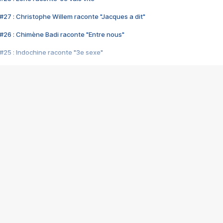
#27 : Christophe Willem raconte "Jacques a dit"
#26 : Chimène Badi raconte "Entre nous"
#25 : Indochine raconte "3e sexe"
#24 : Zaho raconte "C'est chelou"
#23 : Patrick Bruel raconte "Au café des délices"
#22 : Kyo raconte "Le chemin"
#21 : Nolwenn Leroy raconte "Cassé"
#20 : Patrick Hernandez raconte "Born to be alive"
#19 : Lorie raconte "Près de moi"
#18 : Michael Jones raconte "A nos actes manqués" (avec Jean-Jacque
#17 : Khaled raconte "Aïcha"
#16 : Corneille raconte "Parce qu'on vient de loin"