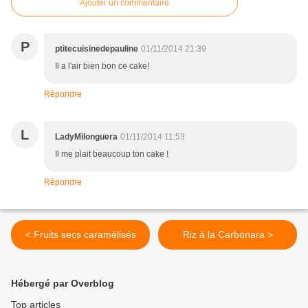
Ajouter un commentaire
P
ptitecuisinedepauline
01/11/2014 21:39
Il a l'air bien bon ce cake!
Répondre
L
LadyMilonguera
01/11/2014 11:53
Il me plait beaucoup ton cake !
Répondre
< Fruits secs caramélisés
Riz à la Carbonara >
Hébergé par Overblog
Top articles