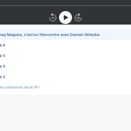
bey Maguire, c'est lui ! Rencontre avec Damien Witecka
e 6
e 5
e 4
e 3
s créatrices de la VF !
e 2
e 1
e Mektoub My Love arrive enfin ! Rencontre avec Shaïn Boumedine et Sal
i : après Toni en famille