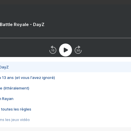
 Battle Royale - DayZ
 DayZ
 a 13 ans (et vous l'avez ignoré)
e (littéralement)
im Rayan
 toutes les règles
s les jeux vidéo
us choquant de Rockstar ? - Le scandale BULLY