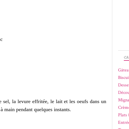
nc
CA
Gâtea
Biscui
Desse
Décou
Migna
 sel, la levure effritée, le lait et les oeufs dans un
Crème
 à main pendant quelques instants.
Plats 
Entrée