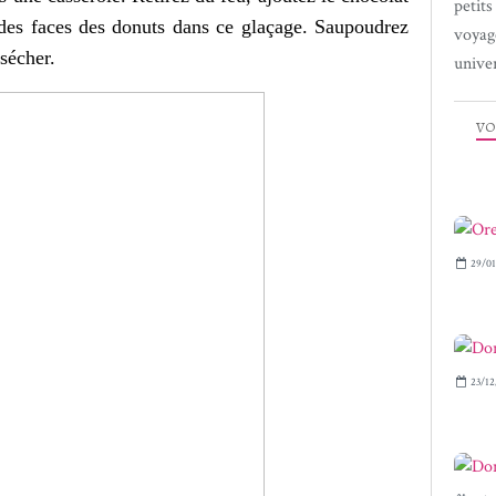
petit
des faces des donuts dans ce glaçage. Saupoudrez
voyag
 sécher.
univer
VO
29/01
23/12