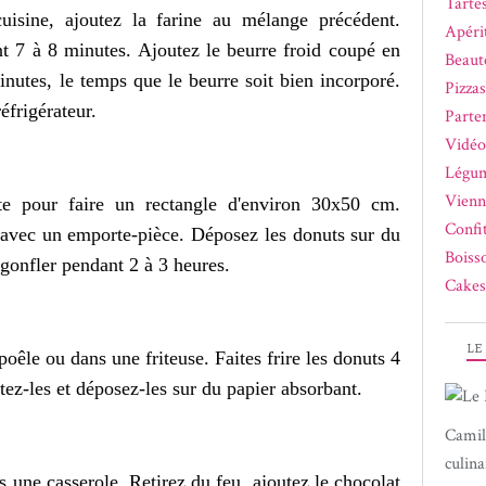
Tartes
isine, ajoutez la farine au mélange précédent.
Apérit
t 7 à 8 minutes. Ajoutez le beurre froid coupé en
Beaut
inutes, le temps que le beurre soit bien incorporé.
Pizza
éfrigérateur.
Parte
Vidéo
Légum
Vienn
e pour faire un rectangle d'environ 30x50 cm.
Confi
avec un emporte-pièce. Déposez les donuts sur du
Boiss
s gonfler pendant 2 à 3 heures.
Cakes
LE
poêle ou dans une friteuse. Faites frire les donuts 4
tez-les et déposez-les sur du papier absorbant.
Camil
culina
s une casserole. Retirez du feu, ajoutez le chocolat