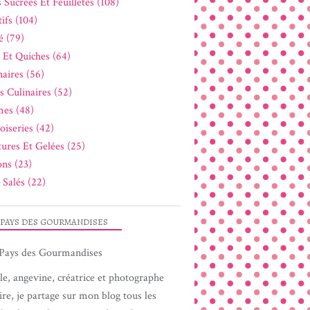
 Sucrées Et Feuilletés (108)
ifs (104)
é (79)
s Et Quiches (64)
naires (56)
s Culinaires (52)
es (48)
oiseries (42)
tures Et Gelées (25)
ons (23)
 Salés (22)
 PAYS DES GOURMANDISES
le, angevine, créatrice et photographe
ire, je partage sur mon blog tous les