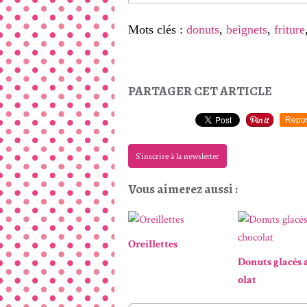
Mots clés :
donuts
,
beignets
,
friture
PARTAGER CET ARTICLE
Repo
S'inscrire à la newsletter
Vous aimerez aussi :
Oreillettes
Donuts glacés 
olat