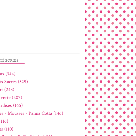
TÉGORIES
ux (344)
ts Sucrés (329)
rt (243)
verte (207)
rdises (165)
s - Mousses - Panna Cotta (146)
(116)
s (110)