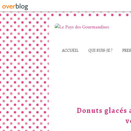
ACCUEIL
QUI SUIS-JE ?
PRE
Donuts glacés 
v