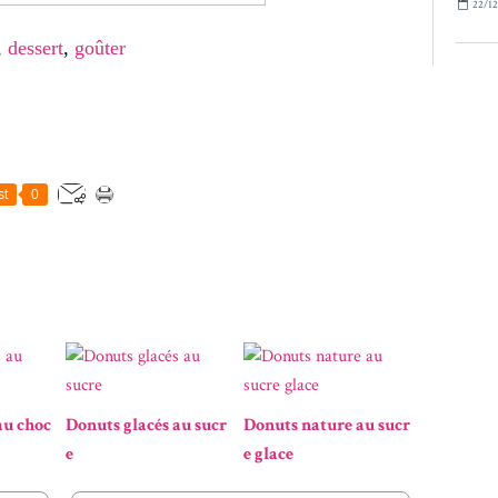
22/12
,
dessert
,
goûter
st
0
au choc
Donuts glacés au sucr
Donuts nature au sucr
e
e glace