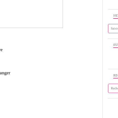
NE
SU
re
anger
RE