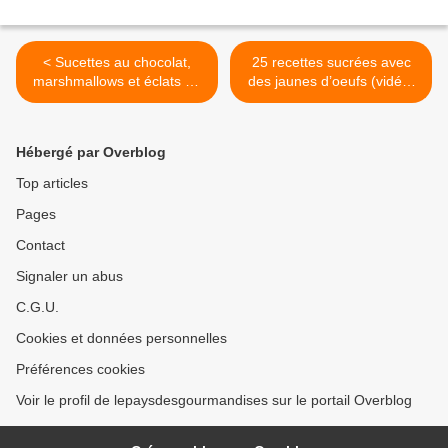
< Sucettes au chocolat,
25 recettes sucrées avec
marshmallows et éclats de
des jaunes d’oeufs (vidéo)
meringue
>
Hébergé par Overblog
Top articles
Pages
Contact
Signaler un abus
C.G.U.
Cookies et données personnelles
Préférences cookies
Voir le profil de lepaysdesgourmandises sur le portail Overblog