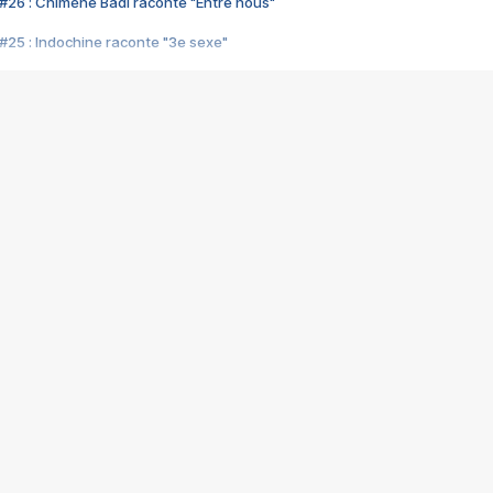
#26 : Chimène Badi raconte "Entre nous"
#25 : Indochine raconte "3e sexe"
#24 : Zaho raconte "C'est chelou"
#23 : Patrick Bruel raconte "Au café des délices"
#22 : Kyo raconte "Le chemin"
#21 : Nolwenn Leroy raconte "Cassé"
#20 : Patrick Hernandez raconte "Born to be alive"
#19 : Lorie raconte "Près de moi"
#18 : Michael Jones raconte "A nos actes manqués" (avec Jean-Jacque
#17 : Khaled raconte "Aïcha"
#16 : Corneille raconte "Parce qu'on vient de loin"
#15 : Indochine raconte "L'aventurier"
14 : Lorie raconte "Sur un air latino"