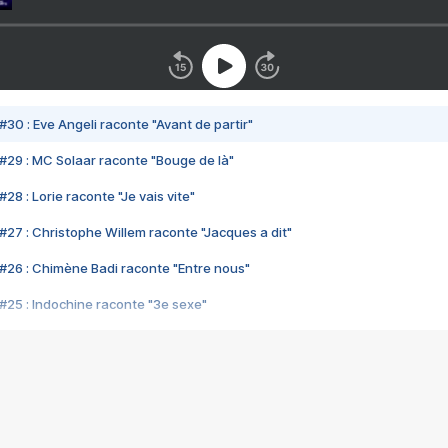
#30 : Eve Angeli raconte "Avant de partir"
#29 : MC Solaar raconte "Bouge de là"
28 : Lorie raconte "Je vais vite"
#27 : Christophe Willem raconte "Jacques a dit"
#26 : Chimène Badi raconte "Entre nous"
#25 : Indochine raconte "3e sexe"
#24 : Zaho raconte "C'est chelou"
#23 : Patrick Bruel raconte "Au café des délices"
#22 : Kyo raconte "Le chemin"