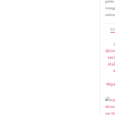
petit
voyag
univer
VO
décou
sur 
réal
#lep