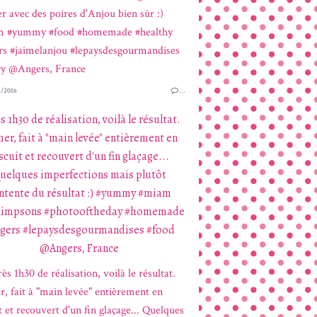
/2016
…
s 1h30 de réalisation, voilà le résultat.
r, fait à "main levée" entièrement en
scuit et recouvert d'un fin glaçage...
uelques imperfections mais plutôt
ntente du résultat :) #yummy #miam
simpsons #photooftheday #homemade
gers #lepaysdesgourmandises #food
@Angers, France