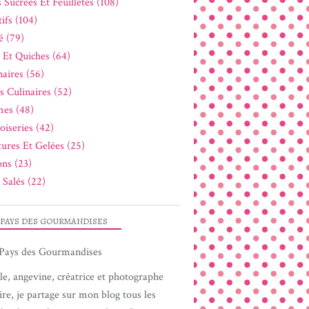
 Sucrées Et Feuilletés (108)
ifs (104)
é (79)
s Et Quiches (64)
naires (56)
s Culinaires (52)
es (48)
oiseries (42)
tures Et Gelées (25)
ons (23)
 Salés (22)
 PAYS DES GOURMANDISES
le, angevine, créatrice et photographe
ire, je partage sur mon blog tous les