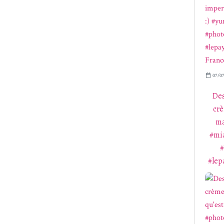
07/07
Des
crè
ma
#mi
#
#lep