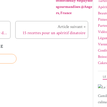
otooftheday #lepaysde
Tartes
sgourmandises @Ange
Apérit
rs, France
Beaut
Pizza
Parte
Article suivant »
Vidéo
Petite réalisation d'hier soir : crème de citron sur fond de tarte aux speculoos. À découvrir prochainement sur mon blog ! #yummy #homemade #healthy #food #angers #photooftheday #lepaysdesgourmandises @Angers, France
15 recettes pour un apéritif dinatoire
Légum
Vienn
LE
Confi
Boiss
Cakes
LE
Camil
culina