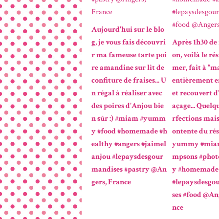
Aujourd'hui sur le blo
g, je vous fais découvri
Après 1h30 de 
r ma fameuse tarte poi
on, voilà le ré
re amandine sur lit de
mer, fait à "m
confiture de fraises... U
entièrement e
n régal à réaliser avec
et recouvert d'
des poires d'Anjou bie
açage... Quelq
n sûr :) #miam #yumm
rfections mais
y #food #homemade #h
ontente du résu
ealthy #angers #jaimel
yummy #miam
anjou #lepaysdesgour
mpsons #phot
mandises #pastry @An
y #homemade 
gers, France
#lepaysdesgo
ses #food @An
nce