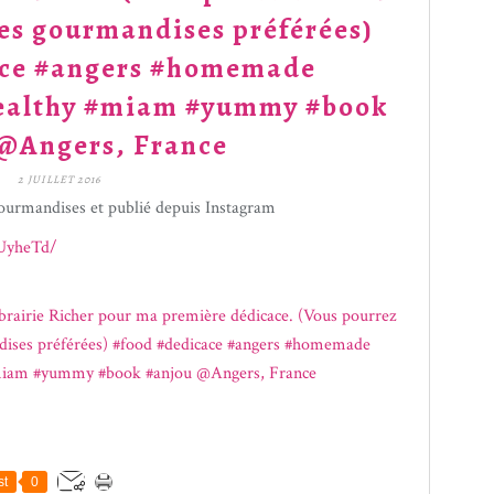
es gourmandises préférées)
ace #angers #homemade
ealthy #miam #yummy #book
@Angers, France
2 JUILLET 2016
ourmandises et publié depuis Instagram
UyheTd/
st
0