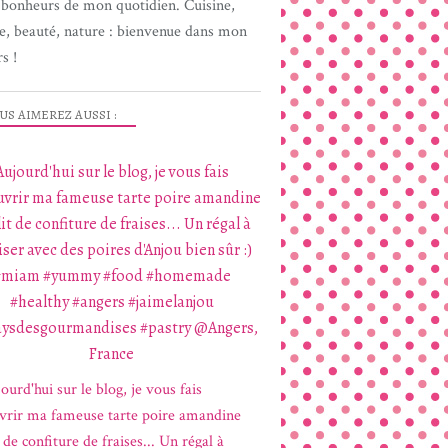
s bonheurs de mon quotidien. Cuisine,
e, beauté, nature : bienvenue dans mon
s !
US AIMEREZ AUSSI :
Aujourd'hui sur le blog, je vous fais
vrir ma fameuse tarte poire amandine
lit de confiture de fraises... Un régal à
iser avec des poires d'Anjou bien sûr :)
#miam #yummy #food #homemade
#healthy #angers #jaimelanjou
aysdesgourmandises #pastry @Angers,
France