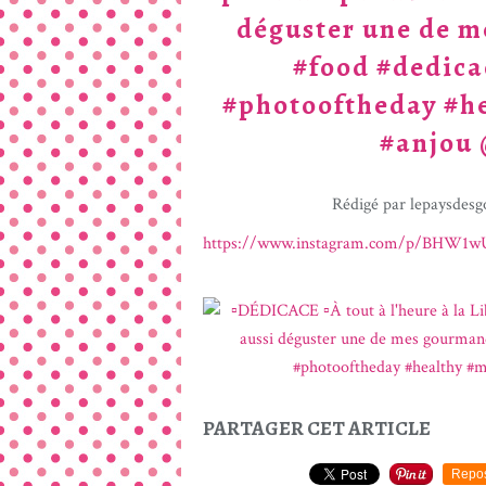
déguster une de m
#food #dedic
#photooftheday #h
#anjou 
Rédigé par lepaysdesg
https://www.instagram.com/p/BHW1w
PARTAGER CET ARTICLE
Repo