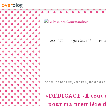
ACCUEIL
QUI SUIS-JE ?
PRE
,
,
,
FOOD
DEDICACE
ANGERS
HOMEMAD
▫DÉDICACE ▫À tout à 
pour ma première d