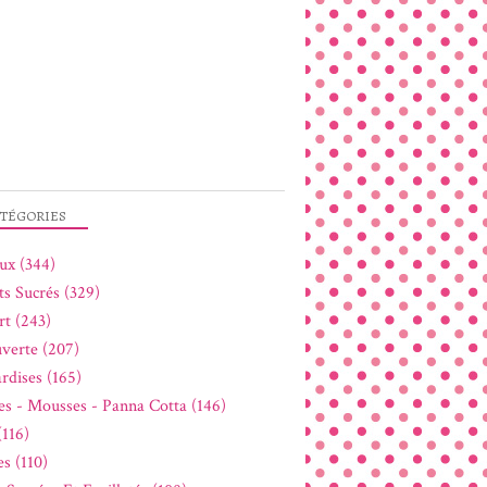
TÉGORIES
ux (344)
ts Sucrés (329)
rt (243)
verte (207)
rdises (165)
s - Mousses - Panna Cotta (146)
(116)
s (110)