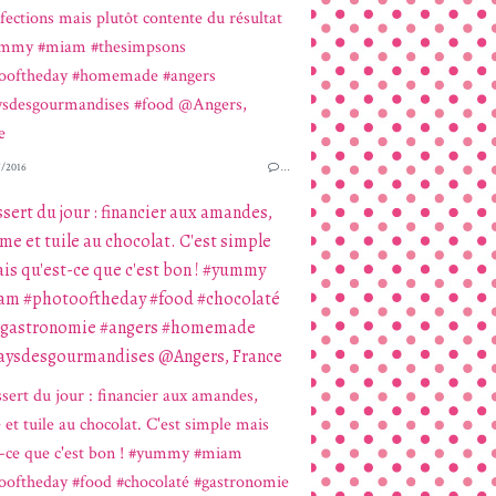
/2016
…
sert du jour : financier aux amandes,
me et tuile au chocolat. C'est simple
is qu'est-ce que c'est bon ! #yummy
am #photooftheday #food #chocolaté
gastronomie #angers #homemade
aysdesgourmandises @Angers, France