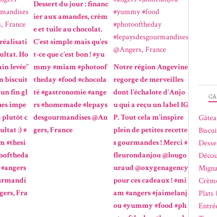
Dessert du jour : financ
ier aux amandes, crèm
e et tuile au chocolat.
réalisati
C'est simple mais qu'es
sultat. Ho
t-ce que c'est bon ! #yu
ain levée"
mmy #miam #photoof
Notre région Angevine
n biscuit
theday #food #chocola
regorge de merveilles
un fin gl
té #gastronomie #ange
dont l'échalote d'Anjo
CA
ues impe
rs #homemade #lepays
u qui a reçu un label IG
 plutôt c
desgourmandises @An
P. Tout cela m'inspire
Gâtea
ltat :) #
gers, France
plein de petites recette
Biscui
 #thesi
s gourmandes ! Merci #
Desse
ooftheda
fleurondanjou @lougo
Décou
#angers
uraud @oxygenagency
Migna
urmandi
pour ces cadeaux ! #mi
Crème
gers, Fra
am #angers #jaimelanj
Plats 
ou #yummy #food #ph
Entrée