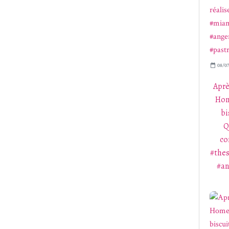
08/07
Aprè
Home
bi
Q
co
#the
#an