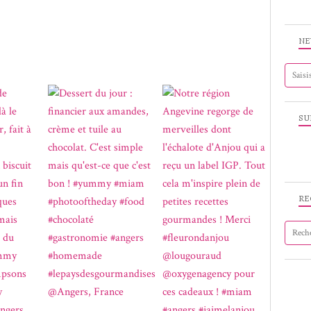
NE
SU
RE