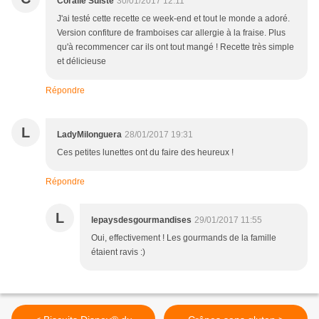
Coralie Suiste
30/01/2017 12:11
J'ai testé cette recette ce week-end et tout le monde a adoré.
Version confiture de framboises car allergie à la fraise. Plus
qu'à recommencer car ils ont tout mangé ! Recette très simple
et délicieuse
Répondre
L
LadyMilonguera
28/01/2017 19:31
Ces petites lunettes ont du faire des heureux !
Répondre
L
lepaysdesgourmandises
29/01/2017 11:55
Oui, effectivement ! Les gourmands de la famille
étaient ravis :)