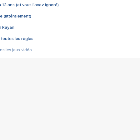
 a 13 ans (et vous l'avez ignoré)
e (littéralement)
im Rayan
 toutes les règles
s les jeux vidéo
us choquant de Rockstar ? - Le scandale BULLY
e plus moche de Steam
du RÊVE tourne au CAUCHEMAR
pendant 8 heures
it… à tort
umiliés par un jeu vidéo
ire - Final Fantasy 8
ti un empire - Age of Empires