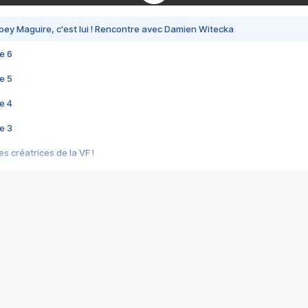
bey Maguire, c'est lui ! Rencontre avec Damien Witecka
e 6
e 5
e 4
e 3
s créatrices de la VF !
e 2
e 1
e Mektoub My Love arrive enfin ! Rencontre avec Shaïn Boumedine et Sal
i : après Toni en famille
elle réalise le bouleversant Dites lui que je l'aime
ais ! Rencontre autour de Vie privée de Rebecca Zlotowski