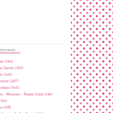
TÉGORIES
ux (344)
ts Sucrés (329)
rt (243)
verte (207)
rdises (165)
s - Mousses - Panna Cotta (146)
(116)
s (110)