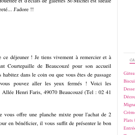
uettée et d'éclats de galettes St-Michel est idéale
eté... J'adore !!
e ce déjeuner ! Je tiens vivement à remercier et à
CA
urant Courtepaille de Beaucouzé pour son accueil
Gâtea
us habitez dans le coin ou que vous êtes de passage
Biscui
ù vous
pouvez aller les yeux fermés !
Voici les
Desse
:
Allée Henri Faris, 49070 Beaucouzé (Tel : 02 41
Décou
Migna
Crème
lle vous offre une
planche
mixte pour l'achat de 2
Plats 
our en bénéficier, il vous suffit de présenter le bon
Entrée