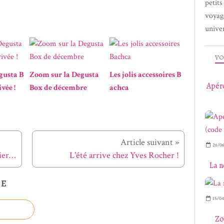
petit
voyag
univer
VO
gusta B
Zoom sur la Degusta
Les jolis accessoires B
Apéro
vée !
Box de décembre
achca
Article suivant »
26/06
Un tea time plus fun avec le Chapelier Fou !
L'été arrive chez Yves Rocher !
La n
LE
15/04
Zo