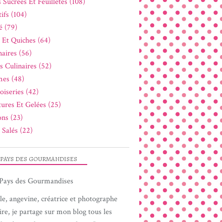
 Sucrées Et Feuilletés (108)
ifs (104)
é (79)
s Et Quiches (64)
naires (56)
s Culinaires (52)
es (48)
oiseries (42)
tures Et Gelées (25)
ons (23)
 Salés (22)
 PAYS DES GOURMANDISES
le, angevine, créatrice et photographe
ire, je partage sur mon blog tous les