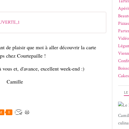
Tartes
Apérit
Beaut
UVERTE_1
Pizza
Parte
Vidéo
Légum
nt de plaisir que moi à aller découvrir la carte
Vienn
ps chez Courtepaille !
Confi
à vous et, d'avance, excellent week-end :)
Boiss
Cakes
Camille
LE
st
0
Camil
culina