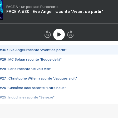
FACE A - un podcast Purecharts
FACE A #30 : Eve Angeli raconte "Avant de partir"
#30 : Eve Angeli raconte "Avant de partir"
#29 : MC Solaar raconte "Bouge de là"
28 : Lorie raconte "Je vais vite"
#27 : Christophe Willem raconte "Jacques a dit"
#26 : Chimène Badi raconte "Entre nous"
#25 : Indochine raconte "3e sexe"
#24 : Zaho raconte "C'est chelou"
#23 : Patrick Bruel raconte "Au café des délices"