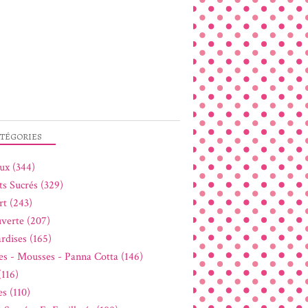
TÉGORIES
ux (344)
ts Sucrés (329)
rt (243)
verte (207)
rdises (165)
s - Mousses - Panna Cotta (146)
(116)
s (110)