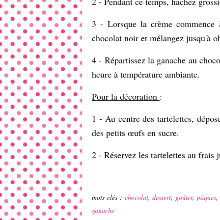
2 - Pendant ce temps, hachez grossi
3 - Lorsque la crème commence à b
chocolat noir et mélangez jusqu'à 
4 - Répartissez la ganache au chocol
heure à température ambiante.
Pour la décoration
:
1 - Au centre des tartelettes, dépo
des petits œufs en sucre.
2 - Réservez les tartelettes au frais
mots clés :
chocolat
,
dessert
,
goûter
,
pâques
ganache