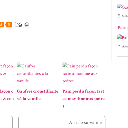
22/09
st
0
Pain 
28/01
façon c
Gaufres croustillante
Pain perdu façon tart
is & coo
s à la vanille
e amandine aux poire
s
Article suivant »