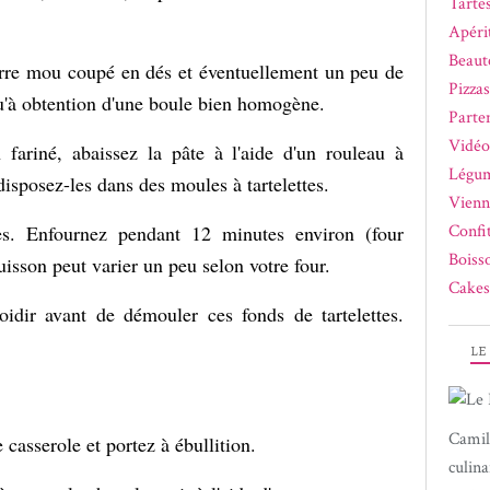
Tartes
Apérit
Beaut
eurre mou coupé en dés et éventuellement un peu de
Pizza
squ'à obtention d'une boule bien homogène.
Parte
Vidéo
 fariné, abaissez la pâte à l'aide d'un rouleau à
Légum
disposez-les dans des moules à tartelettes.
Vienn
tes. Enfournez pendant 12 minutes environ (four
Confi
Boiss
isson peut varier un peu selon votre four.
Cakes
roidir avant de démouler ces fonds de tartelettes.
LE
Camil
 casserole et portez à ébullition.
culina