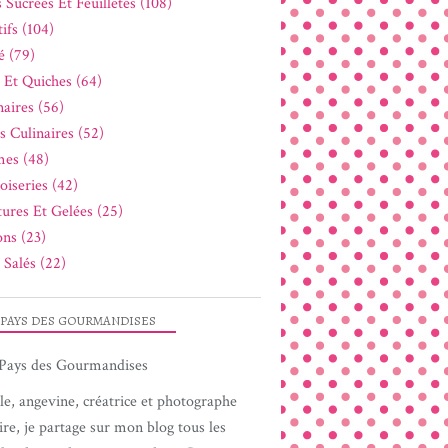
 Sucrées Et Feuilletés (108)
ifs (104)
é (79)
s Et Quiches (64)
naires (56)
s Culinaires (52)
es (48)
oiseries (42)
tures Et Gelées (25)
ons (23)
 Salés (22)
 PAYS DES GOURMANDISES
le, angevine, créatrice et photographe
ire, je partage sur mon blog tous les