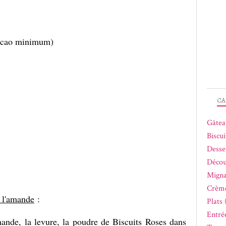
 cacao minimum)
CA
Gâtea
Biscui
Desse
Décou
Migna
Crème
à l'amande
:
Plats 
Entrée
mande, la levure, la poudre de Biscuits Roses dans