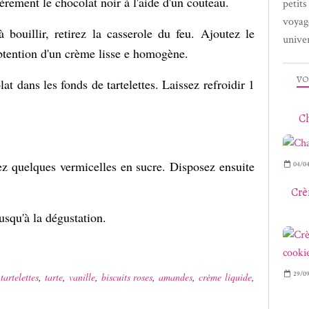
èrement le chocolat noir à l'aide d'un couteau.
petit
voyag
ouillir, retirez la casserole du feu. Ajoutez le
univer
obtention d'un crème lisse e homogène.
VO
at dans les fonds de tartelettes. Laissez refroidir 1
Ch
sez quelques vermicelles en sucre. Disposez ensuite
04/04
Crè
 jusqu'à la dégustation.
29/09
,
tartelettes
,
tarte
,
vanille
,
biscuits roses
,
amandes
,
crème liquide
,