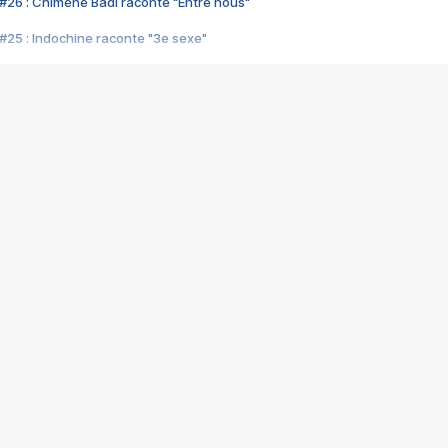
#26 : Chimène Badi raconte "Entre nous"
#25 : Indochine raconte "3e sexe"
#24 : Zaho raconte "C'est chelou"
#23 : Patrick Bruel raconte "Au café des délices"
#22 : Kyo raconte "Le chemin"
#21 : Nolwenn Leroy raconte "Cassé"
#20 : Patrick Hernandez raconte "Born to be alive"
#19 : Lorie raconte "Près de moi"
#18 : Michael Jones raconte "A nos actes manqués" (avec Jean-Jacque
#17 : Khaled raconte "Aïcha"
#16 : Corneille raconte "Parce qu'on vient de loin"
#15 : Indochine raconte "L'aventurier"
14 : Lorie raconte "Sur un air latino"