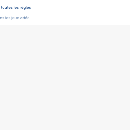
 toutes les règles
s les jeux vidéo
us choquant de Rockstar ? - Le scandale BULLY
e plus moche de Steam
du RÊVE tourne au CAUCHEMAR
pendant 8 heures
it… à tort
umiliés par un jeu vidéo
ire - Final Fantasy 8
ti un empire - Age of Empires
story DOFUS
tard, il crée l'un des pires jeux de tous les temps, MindsEye.