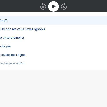
 DayZ
 a 13 ans (et vous l'avez ignoré)
e (littéralement)
im Rayan
 toutes les règles
s les jeux vidéo
us choquant de Rockstar ? - Le scandale BULLY
e plus moche de Steam
du RÊVE tourne au CAUCHEMAR
pendant 8 heures
it… à tort