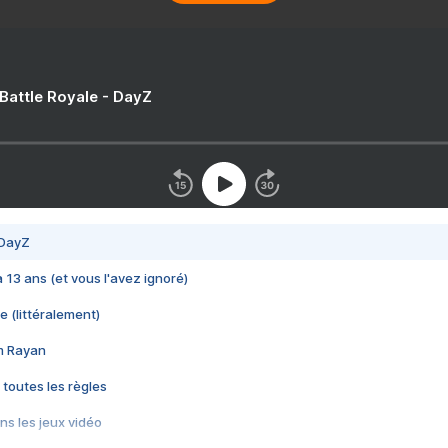
 Battle Royale - DayZ
 DayZ
 a 13 ans (et vous l'avez ignoré)
e (littéralement)
im Rayan
 toutes les règles
s les jeux vidéo