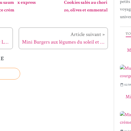
petit
au saum
x express
Cookies salés au chori
voyag
ce crém
zo, olives et emmental
univer
VO
Article suivant »
Des cheveux réparés pour l'été avec Luxéol
Mini Burgers aux légumes du soleil et chèvre frais
Mu
LE
02/09
Mi