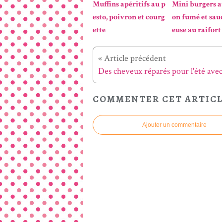
Muffins apéritifs au p
Mini burgers 
esto, poivron et courg
on fumé et sau
ette
euse au raifort
« Article précédent
COMMENTER CET ARTIC
Ajouter un commentaire