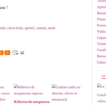
Tartes
tion !
Apérit
Beaut
Pizza
Parte
onfit
,
citron beldi
,
apéritif
,
cannelé
,
aneth
Vidéo
Légum
Vienn
Confi
st
0
Boiss
Cakes
LE
Camil
culina
Rillettes de maquerau