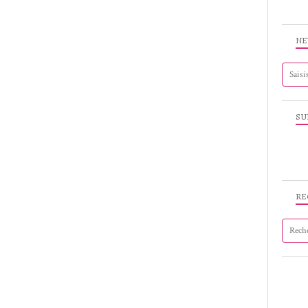
NE
SU
RE