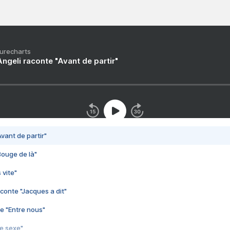
Purecharts
ngeli raconte "Avant de partir"
vant de partir"
Bouge de là"
 vite"
conte "Jacques a dit"
e "Entre nous"
3e sexe"