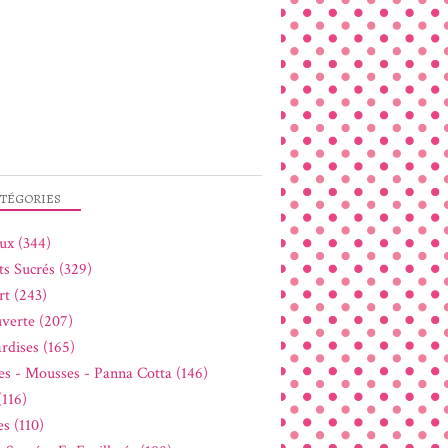
TÉGORIES
ux (344)
ts Sucrés (329)
rt (243)
verte (207)
rdises (165)
s - Mousses - Panna Cotta (146)
(116)
s (110)