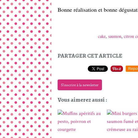
Bonne réalisation et bonne dégusta
cake
,
saumon
,
citron c
PARTAGER CET ARTICLE
Repo
S'inscrire à la newsletter
Vous aimerez aussi :