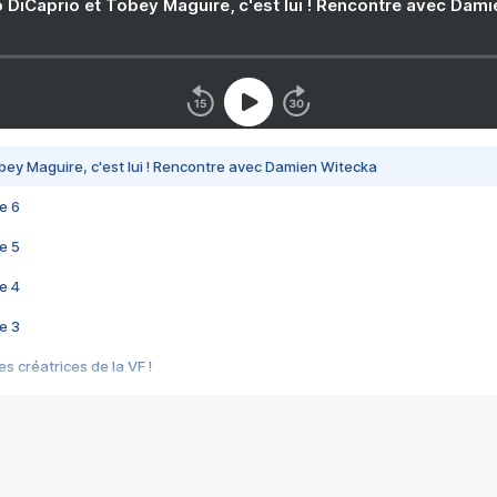
 DiCaprio et Tobey Maguire, c'est lui ! Rencontre avec Dam
bey Maguire, c'est lui ! Rencontre avec Damien Witecka
e 6
e 5
e 4
e 3
s créatrices de la VF !
e 2
e 1
e Mektoub My Love arrive enfin ! Rencontre avec Shaïn Boumedine et Sal