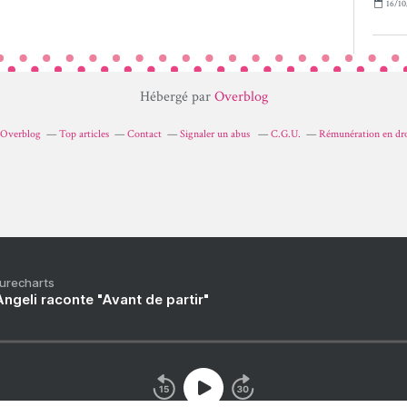
16/10
Hébergé par
Overblog
r Overblog
Top articles
Contact
Signaler un abus
C.G.U.
Rémunération en dro
Purecharts
ngeli raconte "Avant de partir"