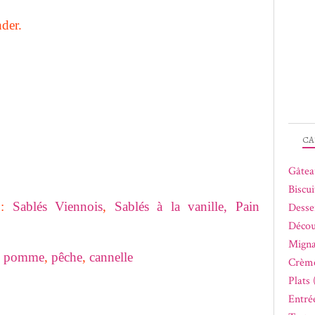
nder.
CA
Gâtea
Biscui
 :
Sablés Viennois
,
Sablés à la vanille,
Pain
Desse
Décou
Migna
,
pomme
,
pêche
,
cannelle
Crème
Plats 
Entrée