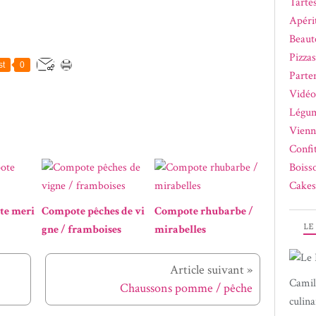
Tartes
Apérit
Beaut
Pizza
st
0
Parte
Vidéo
Légum
Vienn
Confi
Boiss
Cakes
te meri
Compote pêches de vi
Compote rhubarbe /
LE
gne / framboises
mirabelles
Article suivant »
Camil
Chaussons pomme / pêche
culina