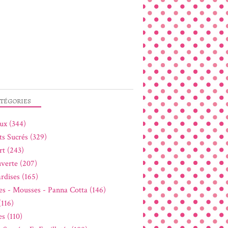
TÉGORIES
ux (344)
ts Sucrés (329)
rt (243)
verte (207)
rdises (165)
s - Mousses - Panna Cotta (146)
(116)
s (110)