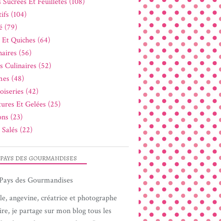
 Sucrées Et Feuilletés (108)
ifs (104)
é (79)
s Et Quiches (64)
naires (56)
s Culinaires (52)
es (48)
oiseries (42)
tures Et Gelées (25)
ons (23)
 Salés (22)
 PAYS DES GOURMANDISES
le, angevine, créatrice et photographe
ire, je partage sur mon blog tous les