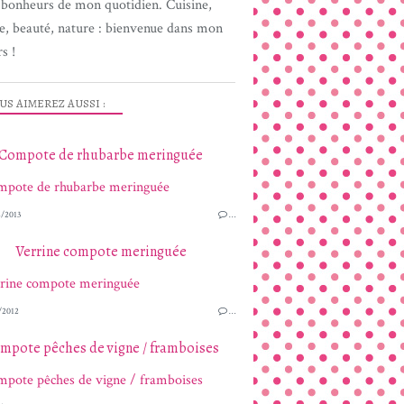
s bonheurs de mon quotidien. Cuisine,
e, beauté, nature : bienvenue dans mon
s !
US AIMEREZ AUSSI :
Compote de rhubarbe meringuée
/2013
…
Verrine compote meringuée
/2012
…
mpote pêches de vigne / framboises