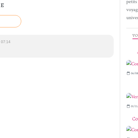
petit
LE
voyag
univer
VO
 07:14
06/08
01/11
Co