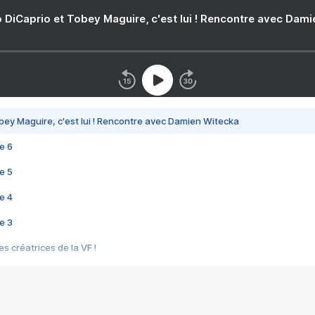
 DiCaprio et Tobey Maguire, c'est lui ! Rencontre avec Dam
bey Maguire, c'est lui ! Rencontre avec Damien Witecka
e 6
e 5
e 4
e 3
s créatrices de la VF !
e 2
e 1