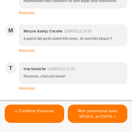
miamiamiam des cookies!!!! ils sont super jolis! bravooooo
Répondre
M
Maryse &amp; Cocotte
11/09/2012 14:35
à part le fait qu'ils soient très bons...ils sont très beaux !!
Répondre
T
trop fastoche
11/09/2012 12:20
Roooooo, c'est une tuerie!
Répondre
< Confiture d'ananas
Mon partenariat avec
SPIGOL et ESPIG >