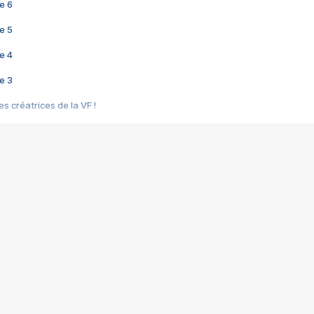
e 6
e 5
e 4
e 3
s créatrices de la VF !
e 2
e 1
e Mektoub My Love arrive enfin ! Rencontre avec Shaïn Boumedine et Sal
i : après Toni en famille
elle réalise le bouleversant Dites lui que je l'aime
ais ! Rencontre autour de Vie privée de Rebecca Zlotowski
 de Marguerite, Grave... Rencontre avec Ella Rumpf
 Les Rêveurs, un film intime sur la santé mentale