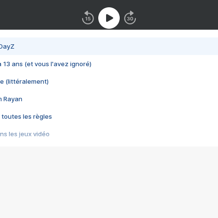
 DayZ
 a 13 ans (et vous l'avez ignoré)
e (littéralement)
im Rayan
 toutes les règles
s les jeux vidéo
us choquant de Rockstar ? - Le scandale BULLY
e plus moche de Steam
du RÊVE tourne au CAUCHEMAR
pendant 8 heures