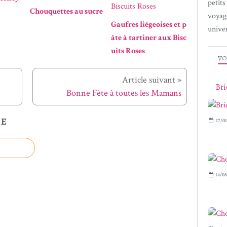
petit
Chouquettes au sucre
voyag
Gaufres liégeoises et p
univer
âte à tartiner aux Bisc
uits Roses
VO
Article suivant »
Bri
Bonne Fête à toutes les Mamans
LE
27/01
14/08