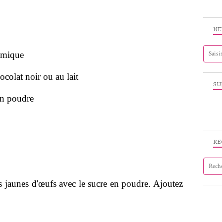
NE
himique
colat noir ou au lait
SU
en poudre
RE
s jaunes d'œufs avec le sucre en poudre. Ajoutez