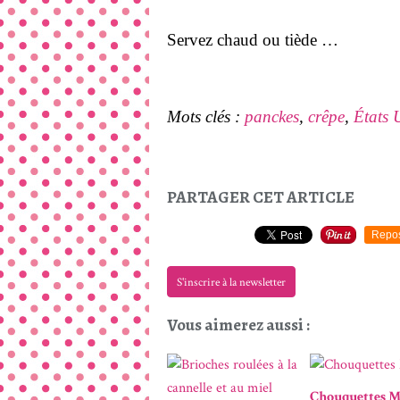
Servez chaud ou tiède …
Mots clés :
panckes
,
crêpe
,
États 
PARTAGER CET ARTICLE
Repo
S'inscrire à la newsletter
Vous aimerez aussi :
Chouquettes 