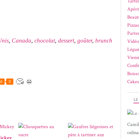
Tartes
Apérit
Beaut
Pizza
Parte
Unis
,
Canada
,
chocolat
,
dessert
,
goûter
,
brunch
Vidéo
Légum
Vienn
Confi
Boiss
Cakes
st
0
LE
Camil
culina
Mickey