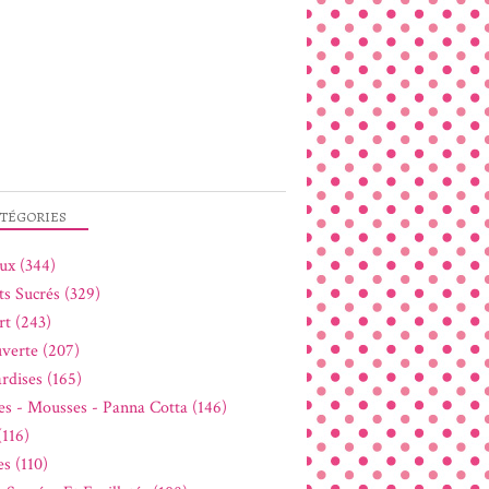
TÉGORIES
ux (344)
ts Sucrés (329)
rt (243)
verte (207)
rdises (165)
s - Mousses - Panna Cotta (146)
(116)
s (110)