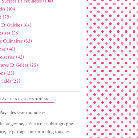
 Sucrées Et Feuilletés (108)
ifs (104)
é (79)
s Et Quiches (64)
naires (56)
s Culinaires (52)
es (48)
oiseries (42)
tures Et Gelées (25)
ons (23)
 Salés (22)
 PAYS DES GOURMANDISES
le, angevine, créatrice et photographe
ire, je partage sur mon blog tous les