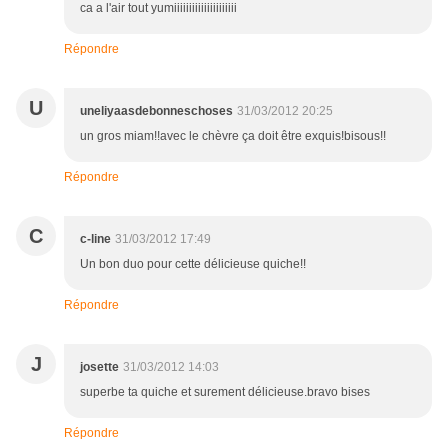
ca a l'air tout yumiiiiiiiiiiiiiiiiiiiii
Répondre
U
uneliyaasdebonneschoses
31/03/2012 20:25
un gros miam!!avec le chèvre ça doit être exquis!bisous!!
Répondre
C
c-line
31/03/2012 17:49
Un bon duo pour cette délicieuse quiche!!
Répondre
J
josette
31/03/2012 14:03
superbe ta quiche et surement délicieuse.bravo bises
Répondre