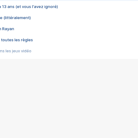
 a 13 ans (et vous l'avez ignoré)
e (littéralement)
im Rayan
 toutes les règles
s les jeux vidéo
us choquant de Rockstar ? - Le scandale BULLY
e plus moche de Steam
du RÊVE tourne au CAUCHEMAR
pendant 8 heures
it… à tort
umiliés par un jeu vidéo
ire - Final Fantasy 8