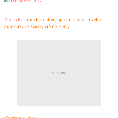
Mots clés :
quiche
,
entrée
,
apéritif
,
tarte
,
crevette
,
poireaux
,
crustacés
,
crème
,
curry
Publicité
#Pizzas et quiches