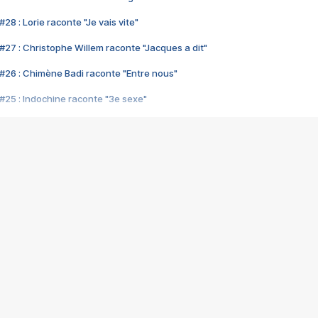
28 : Lorie raconte "Je vais vite"
#27 : Christophe Willem raconte "Jacques a dit"
#26 : Chimène Badi raconte "Entre nous"
#25 : Indochine raconte "3e sexe"
#24 : Zaho raconte "C'est chelou"
#23 : Patrick Bruel raconte "Au café des délices"
#22 : Kyo raconte "Le chemin"
#21 : Nolwenn Leroy raconte "Cassé"
#20 : Patrick Hernandez raconte "Born to be alive"
#19 : Lorie raconte "Près de moi"
#18 : Michael Jones raconte "A nos actes manqués" (avec Jean-Jacque
#17 : Khaled raconte "Aïcha"