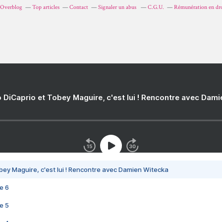
r Overblog
Top articles
Contact
Signaler un abus
C.G.U.
Rémunération en dro
 DiCaprio et Tobey Maguire, c'est lui ! Rencontre avec Dam
bey Maguire, c'est lui ! Rencontre avec Damien Witecka
e 6
e 5