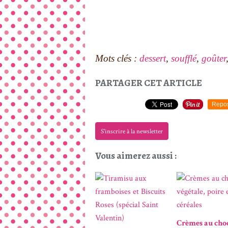
Mots clés :
dessert
,
soufflé
,
goûter
PARTAGER CET ARTICLE
Repo
S'inscrire à la newsletter
Vous aimerez aussi :
Crèmes au choc