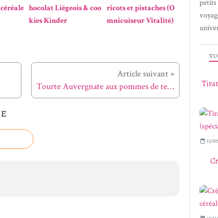
petit
 céréale
hocolat Liégeois & coo
ricots et pistaches (O
voyag
kies Kinder
mnicuiseur Vitalité)
univer
VO
Article suivant »
Tira
Tourte Auvergnate aux pommes de terre
LE
12/02
Cr