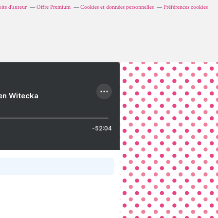
its d'auteur
Offre Premium
Cookies et données personnelles
Préférences cookies
ien Witecka
-52:04