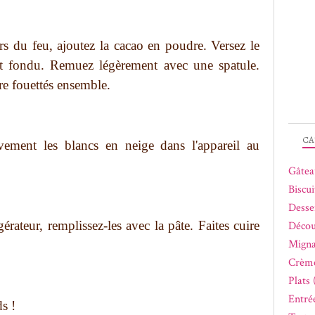
ors du feu, ajoutez la cacao en poudre. Versez le
lat fondu. Remuez légèrement avec une spatule.
cre fouettés ensemble.
CA
vement les blancs en neige dans l'appareil au
Gâtea
Biscui
Desse
érateur, remplissez-les avec la pâte. Faites cuire
Décou
Migna
Crème
Plats 
Entrée
s !