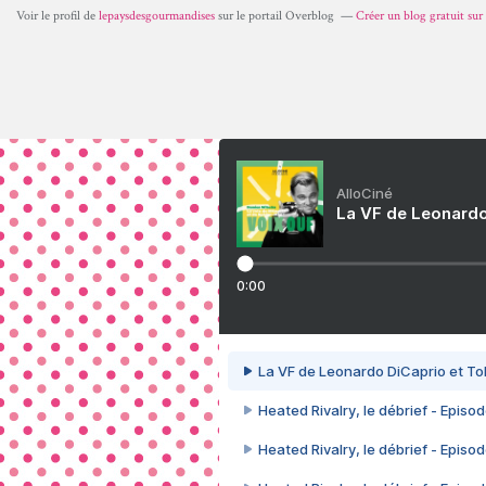
Voir le profil de
lepaysdesgourmandises
sur le portail Overblog
Créer un blog gratuit su
AlloCiné
La VF de Leonardo
0:00
La VF de Leonardo DiCaprio et To
Heated Rivalry, le débrief - Episod
Heated Rivalry, le débrief - Episod