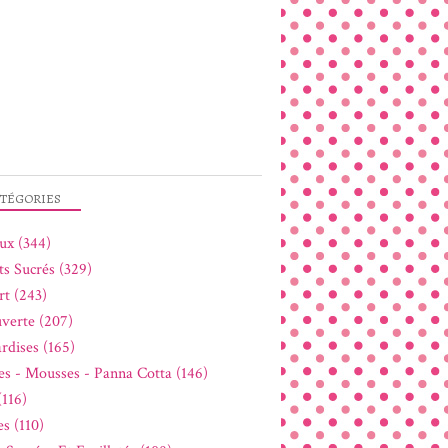
TÉGORIES
ux (344)
ts Sucrés (329)
rt (243)
verte (207)
rdises (165)
s - Mousses - Panna Cotta (146)
(116)
s (110)