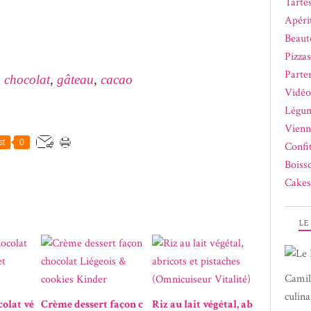
Tartes
Apérit
Beaut
Pizza
Parte
,
chocolat
,
gâteau
,
cacao
Vidéo
Légum
Vienn
st
0
Confi
Boiss
Cakes
LE
Camil
culina
olat vé
Crème dessert façon c
Riz au lait végétal, ab