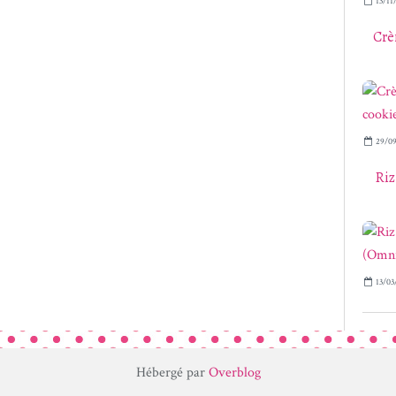
13/11
Crè
29/09
Riz
13/03
Hébergé par
Overblog