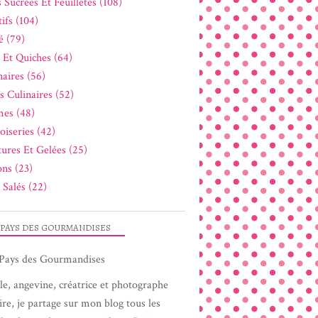
 Sucrées Et Feuilletés (108)
ifs (104)
é (79)
s Et Quiches (64)
naires (56)
s Culinaires (52)
es (48)
oiseries (42)
tures Et Gelées (25)
ons (23)
 Salés (22)
 PAYS DES GOURMANDISES
le, angevine, créatrice et photographe
ire, je partage sur mon blog tous les