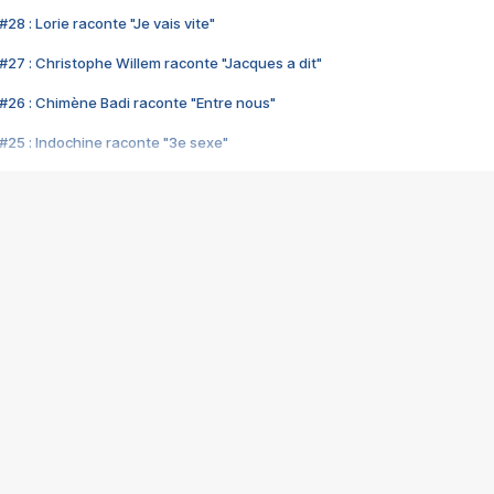
28 : Lorie raconte "Je vais vite"
#27 : Christophe Willem raconte "Jacques a dit"
#26 : Chimène Badi raconte "Entre nous"
#25 : Indochine raconte "3e sexe"
#24 : Zaho raconte "C'est chelou"
#23 : Patrick Bruel raconte "Au café des délices"
#22 : Kyo raconte "Le chemin"
#21 : Nolwenn Leroy raconte "Cassé"
#20 : Patrick Hernandez raconte "Born to be alive"
#19 : Lorie raconte "Près de moi"
#18 : Michael Jones raconte "A nos actes manqués" (avec Jean-Jacque
#17 : Khaled raconte "Aïcha"