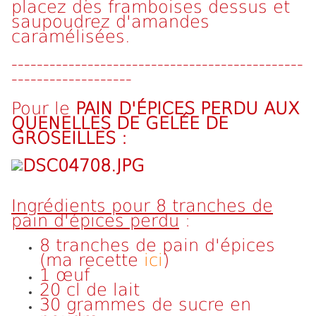
placez des framboises dessus et
saupoudrez d'amandes
caramélisées.
----------------------------------------------
-------------------
Pour le
PAIN D'ÉPICES PERDU AUX
QUENELLES DE GELÉE DE
GROSEILLES :
Ingrédients pour 8 tranches de
pain d'épices perdu
:
8 tranches de pain d'épices
(ma recette
ici
)
1 œuf
20 cl de lait
30 grammes de sucre en