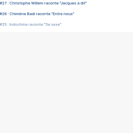
#27 : Christophe Willem raconte "Jacques a dit"
#26 : Chimène Badi raconte "Entre nous"
#25 : Indochine raconte "3e sexe"
#24 : Zaho raconte "C'est chelou"
#23 : Patrick Bruel raconte "Au café des délices"
#22 : Kyo raconte "Le chemin"
#21 : Nolwenn Leroy raconte "Cassé"
#20 : Patrick Hernandez raconte "Born to be alive"
#19 : Lorie raconte "Près de moi"
#18 : Michael Jones raconte "A nos actes manqués" (avec Jean-Jacque
#17 : Khaled raconte "Aïcha"
#16 : Corneille raconte "Parce qu'on vient de loin"
#15 : Indochine raconte "L'aventurier"