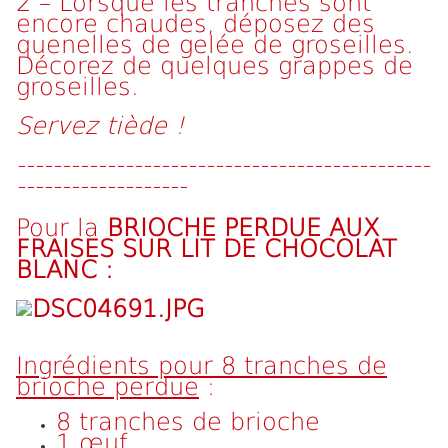
2 – Lorsque les tranches sont
encore chaudes, déposez des
quenelles de gelée de groseilles.
Décorez de quelques grappes de
groseilles.
Servez tiède !
----------------------------------------------
-------------------
Pour la
BRIOCHE PERDUE AUX
FRAISES SUR LIT DE CHOCOLAT
BLANC :
Ingrédients pour 8 tranches de
brioche perdue
:
8 tranches de brioche
1 œuf