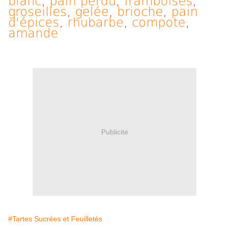
blanc
,
pain perdu
,
framboises
,
groseilles
,
gelée
,
brioche
,
pain
d'épices
,
rhubarbe
,
compote
,
amande
Publicité
#Tartes Sucrées et Feuilletés