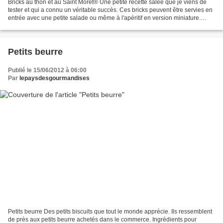
Bricks au thon et au Saint Môret® Une petite recette salée que je viens de
tester et qui a connu un véritable succès. Ces bricks peuvent être servies en
entrée avec une petite salade ou même à l'apéritif en version miniature.
Ingrédients pour 6 bricks...
Petits beurre
Publié le 15/06/2012 à 06:00
Par
lepaysdesgourmandises
Petits beurre Des petits biscuits que tout le monde apprécie. Ils ressemblent
de près aux petits beurre achetés dans le commerce. Ingrédients pour