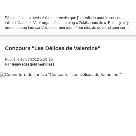
Pâte de fruit aux kiwis Voici une recette que j'ai réalisée pour le concours
intitulé ''J'aime le Vert'' organisé par le blog « Zekitchounette ». Et oui, je m'y
prend un peu tard car c'est le dernier jour ! Pour plus de détail, cliquer sur
l'image : Voici...
Concours ''Les Délices de Valentine''
Publié le 16/06/2012 à 10:15
Par
lepaysdesgourmandises