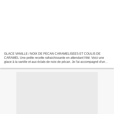
GLACE VANILLE / NOIX DE PECAN CARAMELISEES ET COULIS DE
CARAMEL Une petite recette rafraichissante en attendant l'été. Voici une
glace à la vanille et aux éclats de noix de pécan. Je l'ai accompagné d'un
coulis de caramel et de tuiles aux graines de sésame....