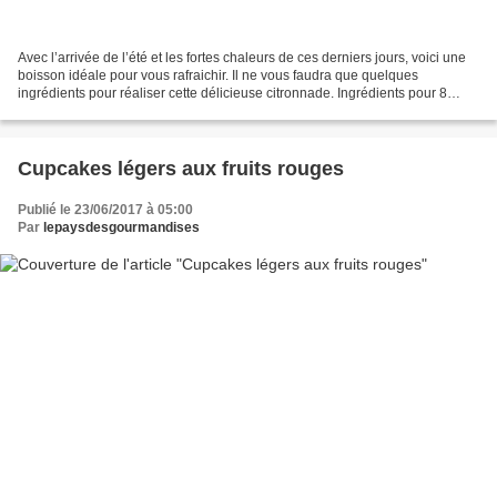
Avec l’arrivée de l’été et les fortes chaleurs de ces derniers jours, voici une
boisson idéale pour vous rafraichir. Il ne vous faudra que quelques
ingrédients pour réaliser cette délicieuse citronnade. Ingrédients pour 8
personnes : 1,5 L d’eau 6 citrons...
Cupcakes légers aux fruits rouges
Publié le 23/06/2017 à 05:00
Par
lepaysdesgourmandises