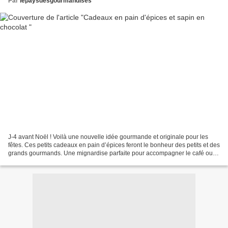
Par
lepaysdesgourmandises
J-4 avant Noël ! Voilà une nouvelle idée gourmande et originale pour les
fêtes. Ces petits cadeaux en pain d’épices feront le bonheur des petits et des
grands gourmands. Une mignardise parfaite pour accompagner le café ou le
thé. Je remercie Sylvie du...