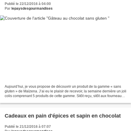
Publié le 22/12/2016 à 04:00
Par
lepaysdesgourmandises
Aujourd’hui, je vous propose de découvrir un produit de la gamme « sans
gluten » de Maïzena. J’ai eu le plaisir de recevoir, la semaine dernière un joli
colis comprenant 5 produits de cette gamme. Sitôt reçu, sitôt aux fourneaux.
J’ai testé le gâteau...
Cadeaux en pain d'épices et sapin en chocolat
Publié le 21/12/2016 à 07:07