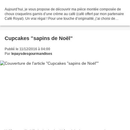
Aujourd’hui, je vous propose de découvrir ma pièce montée composée de
choux craquelins garnis d’une crème au café (café offert par mon partenaire
Café Royal). Un vrai régal ! Pour une touche d’originalité, j’ai choisi de
réaliser un craquelin vert, petit...
Cupcakes "sapins de Noël"
Publié le 11/12/2016 à 04:00
Par
lepaysdesgourmandises