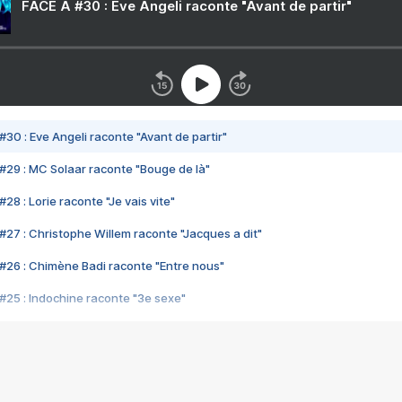
FACE A #30 : Eve Angeli raconte "Avant de partir"
#30 : Eve Angeli raconte "Avant de partir"
#29 : MC Solaar raconte "Bouge de là"
28 : Lorie raconte "Je vais vite"
#27 : Christophe Willem raconte "Jacques a dit"
#26 : Chimène Badi raconte "Entre nous"
#25 : Indochine raconte "3e sexe"
#24 : Zaho raconte "C'est chelou"
#23 : Patrick Bruel raconte "Au café des délices"
#22 : Kyo raconte "Le chemin"