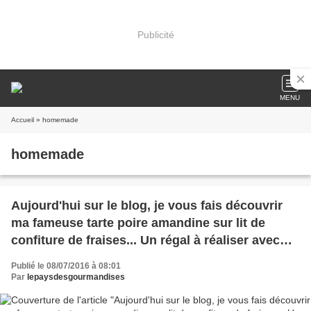
Publicité
MENU
Accueil
» homemade
homemade
Aujourd'hui sur le blog, je vous fais découvrir
ma fameuse tarte poire amandine sur lit de
confiture de fraises... Un régal à réaliser avec
des poires d'Anjou bien sûr :) #miam #yummy
Publié le 08/07/2016 à 08:01
#food #homemade #healthy #angers
Par
lepaysdesgourmandises
#jaimelanjou #lepaysdesgourmandises #pastry
@Angers, France