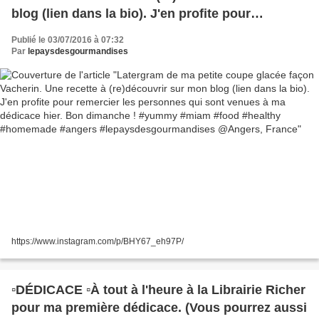
blog (lien dans la bio). J'en profite pour
remercier les personnes qui sont venues à ma
Publié le 03/07/2016 à 07:32
dédicace hier. Bon dimanche ! #yummy #miam
Par
lepaysdesgourmandises
#food #healthy #homemade #angers
#lepaysdesgourmandises @Angers, France
https://www.instagram.com/p/BHY67_eh97P/
▫DÉDICACE ▫À tout à l'heure à la Librairie Richer
pour ma première dédicace. (Vous pourrez aussi