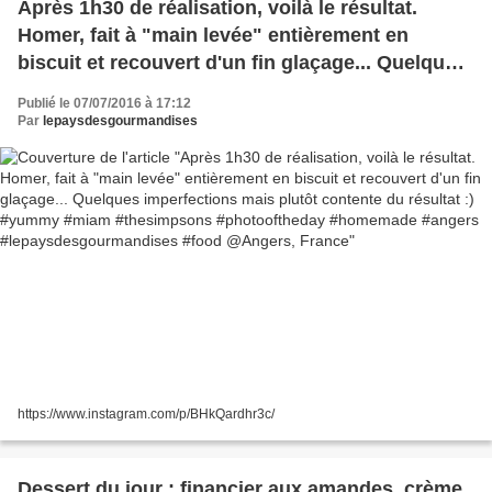
Après 1h30 de réalisation, voilà le résultat.
Homer, fait à "main levée" entièrement en
biscuit et recouvert d'un fin glaçage... Quelques
imperfections mais plutôt contente du résultat :)
Publié le 07/07/2016 à 17:12
#yummy #miam #thesimpsons #photooftheday
Par
lepaysdesgourmandises
#homemade #angers #lepaysdesgourmandises
#food @Angers, France
https://www.instagram.com/p/BHkQardhr3c/
Dessert du jour : financier aux amandes, crème