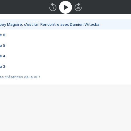
bey Maguire, c'est lui ! Rencontre avec Damien Witecka
e 6
e 5
e 4
e 3
s créatrices de la VF !
e 2
e 1
e Mektoub My Love arrive enfin ! Rencontre avec Shaïn Boumedine et Sal
i : après Toni en famille
elle réalise le bouleversant Dites lui que je l'aime