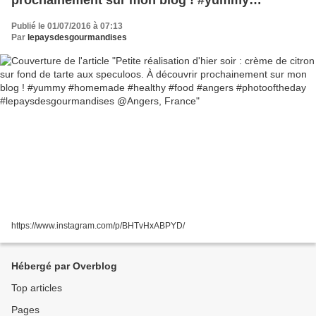
#homemade #healthy #food #angers
Publié le 01/07/2016 à 07:13
#photooftheday #lepaysdesgourmandises
Par
lepaysdesgourmandises
@Angers, France
https://www.instagram.com/p/BHTvHxABPYD/
Hébergé par Overblog
Top articles
Pages