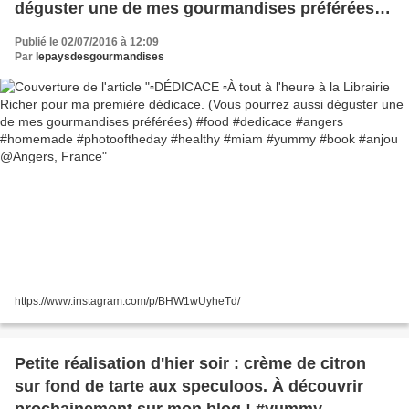
déguster une de mes gourmandises préférées)
#food #dedicace #angers #homemade
Publié le 02/07/2016 à 12:09
#photooftheday #healthy #miam #yummy #book
Par
lepaysdesgourmandises
#anjou @Angers, France
https://www.instagram.com/p/BHW1wUyheTd/
Petite réalisation d'hier soir : crème de citron
sur fond de tarte aux speculoos. À découvrir
prochainement sur mon blog ! #yummy