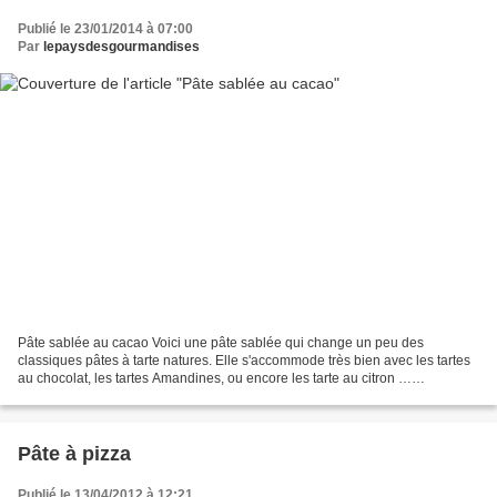
Publié le 23/01/2014 à 07:00
Par
lepaysdesgourmandises
Pâte sablée au cacao Voici une pâte sablée qui change un peu des
classiques pâtes à tarte natures. Elle s'accommode très bien avec les tartes
au chocolat, les tartes Amandines, ou encore les tarte au citron …
Ingrédients pour une pâte sablée épaisse :...
Pâte à pizza
Publié le 13/04/2012 à 12:21