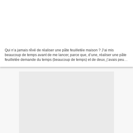
Qui n’a jamais rêvé de réaliser une pâte feuilletée maison ? J’ai mis
beaucoup de temps avant de me lancer, parce que, d’une, réaliser une pâte
feuilletée demande du temps (beaucoup de temps) et de deux, j’avais peur
que cela soit trop technique et que...