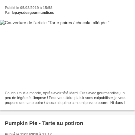
Publié le 05/03/2019 à 15:58
Par
lepaysdesgourmandises
Coucou tout le monde, Après avoir fêté Mardi Gras avec gourmandise, un
peu de légèreté s'impose ! Pour vous faire plaisir sans culpabiliser, je vous
propose une tarte poire / chocolat qui ne contient pas de beurre. Ni dans la
pâte à tarte, ni dans la...
Pumpkin Pie - Tarte au potiron
Publié le 11/11/2018 à 17:17