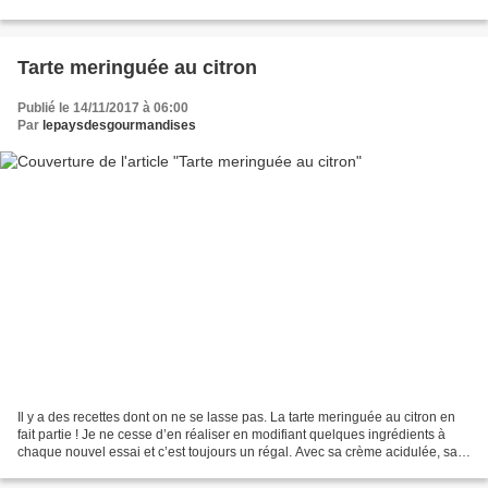
que par leur goût ! Aujourd’hui,...
Tarte meringuée au citron
Publié le 14/11/2017 à 06:00
Par
lepaysdesgourmandises
Il y a des recettes dont on ne se lasse pas. La tarte meringuée au citron en
fait partie ! Je ne cesse d’en réaliser en modifiant quelques ingrédients à
chaque nouvel essai et c’est toujours un régal. Avec sa crème acidulée, sa
pâte croustillante et ses...